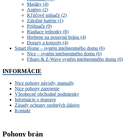
Majáky
(4)
Antény
(2)
Kľúčové spínače
(2)
Záložné batérie
(1)
Prijímače
(9)
Riadiace jednotky
(8)
Hrebene na posuvnú bránu
(4)
Dorazy a konzoly
(4)
Smart Home – systém inteligentného domu
(6)
Nice – systém inteligentného domu
(6)
Fibaro & Z-Wave systém inteligentného domu
(0)
INFORMÁCIE
Nice pohony návody, manuály
Nice pohony zapojenie
Všeobecné obchodné podmienky
Informácie o doprave
Zásady ochrany osobných údajov
Kontakt
Pohony brán