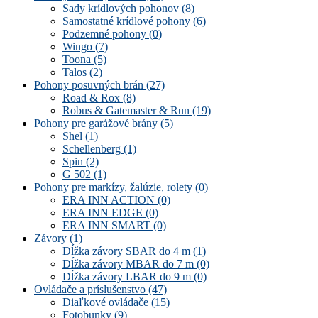
Sady krídlových pohonov
(8)
Samostatné krídlové pohony
(6)
Podzemné pohony
(0)
Wingo
(7)
Toona
(5)
Talos
(2)
Pohony posuvných brán
(27)
Road & Rox
(8)
Robus & Gatemaster & Run
(19)
Pohony pre garážové brány
(5)
Shel
(1)
Schellenberg
(1)
Spin
(2)
G 502
(1)
Pohony pre markízy, žalúzie, rolety
(0)
ERA INN ACTION
(0)
ERA INN EDGE
(0)
ERA INN SMART
(0)
Závory
(1)
Dĺžka závory SBAR do 4 m
(1)
Dĺžka závory MBAR do 7 m
(0)
Dĺžka závory LBAR do 9 m
(0)
Ovládače a príslušenstvo
(47)
Diaľkové ovládače
(15)
Fotobunky
(9)