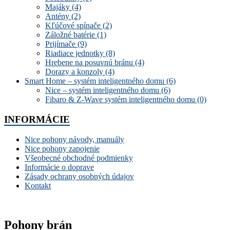
Majáky
(4)
Antény
(2)
Kľúčové spínače
(2)
Záložné batérie
(1)
Prijímače
(9)
Riadiace jednotky
(8)
Hrebene na posuvnú bránu
(4)
Dorazy a konzoly
(4)
Smart Home – systém inteligentného domu
(6)
Nice – systém inteligentného domu
(6)
Fibaro & Z-Wave systém inteligentného domu
(0)
INFORMÁCIE
Nice pohony návody, manuály
Nice pohony zapojenie
Všeobecné obchodné podmienky
Informácie o doprave
Zásady ochrany osobných údajov
Kontakt
Pohony brán