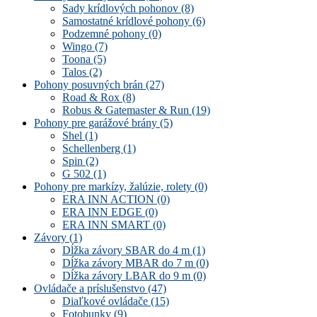
Sady krídlových pohonov
(8)
Samostatné krídlové pohony
(6)
Podzemné pohony
(0)
Wingo
(7)
Toona
(5)
Talos
(2)
Pohony posuvných brán
(27)
Road & Rox
(8)
Robus & Gatemaster & Run
(19)
Pohony pre garážové brány
(5)
Shel
(1)
Schellenberg
(1)
Spin
(2)
G 502
(1)
Pohony pre markízy, žalúzie, rolety
(0)
ERA INN ACTION
(0)
ERA INN EDGE
(0)
ERA INN SMART
(0)
Závory
(1)
Dĺžka závory SBAR do 4 m
(1)
Dĺžka závory MBAR do 7 m
(0)
Dĺžka závory LBAR do 9 m
(0)
Ovládače a príslušenstvo
(47)
Diaľkové ovládače
(15)
Fotobunky
(9)